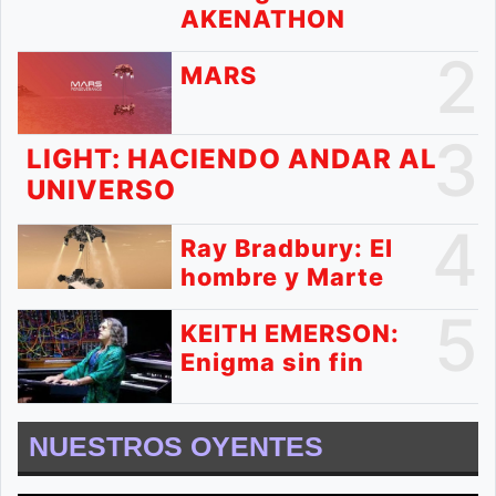
AKENATHON
2
MARS
3
LIGHT: HACIENDO ANDAR AL
UNIVERSO
4
Ray Bradbury: El
hombre y Marte
5
KEITH EMERSON:
Enigma sin fin
NUESTROS OYENTES