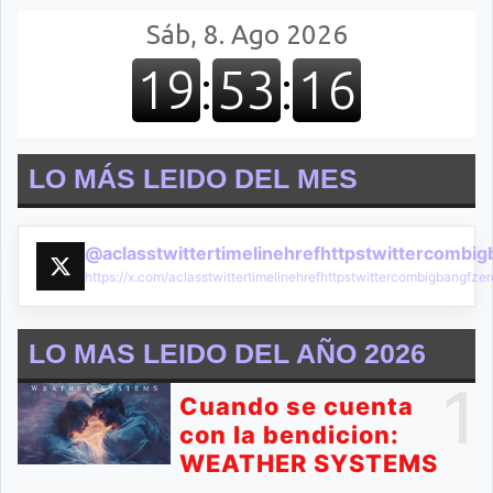
LO MÁS LEIDO DEL MES
@aclasstwittertimelinehrefhttpstwittercombi
https://x.com/aclasstwittertimelinehrefhttpstwittercombigbangf
LO MAS LEIDO DEL AÑO 2026
1
Cuando se cuenta
con la bendicion:
WEATHER SYSTEMS