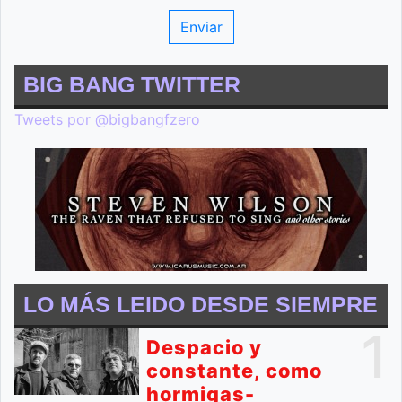
BIG BANG TWITTER
Tweets por @bigbangfzero
LO MÁS LEIDO DESDE SIEMPRE
1
Despacio y
constante, como
hormigas-