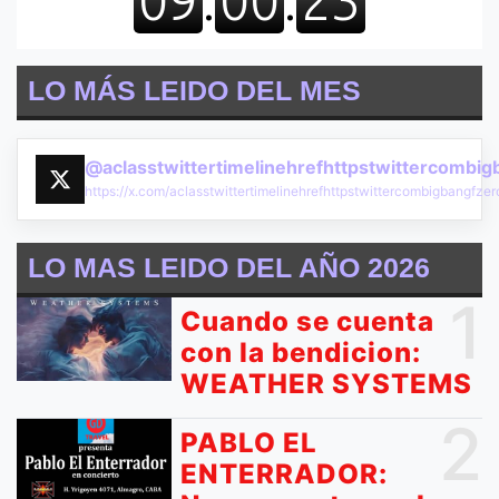
LO MÁS LEIDO DEL MES
@aclasstwittertimelinehrefhttpstwittercombi
https://x.com/aclasstwittertimelinehrefhttpstwittercombigbangf
LO MAS LEIDO DEL AÑO 2026
1
Cuando se cuenta
con la bendicion:
WEATHER SYSTEMS
2
PABLO EL
ENTERRADOR: