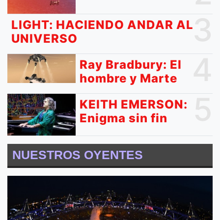
3
LIGHT: HACIENDO ANDAR AL
UNIVERSO
4
Ray Bradbury: El
hombre y Marte
5
KEITH EMERSON:
Enigma sin fin
NUESTROS OYENTES