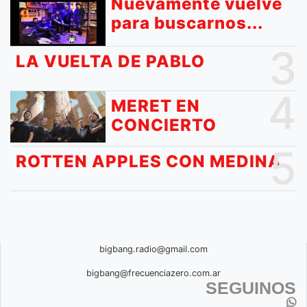
Nuevamente vuelve
para buscarnos...
3
LA VUELTA DE PABLO
4
MERET EN
CONCIERTO
5
ROTTEN APPLES CON MEDINA
bigbang.radio@gmail.com
bigbang@frecuenciazero.com.ar
SEGUINOS