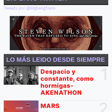
Tweets por @bigbangfzero
LO MÁS LEIDO DESDE SIEMPRE
1
Despacio y
constante, como
hormigas-
AKENATHON
2
MARS