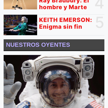
4
Ray Bradbury: El
hombre y Marte
5
KEITH EMERSON:
Enigma sin fin
NUESTROS OYENTES