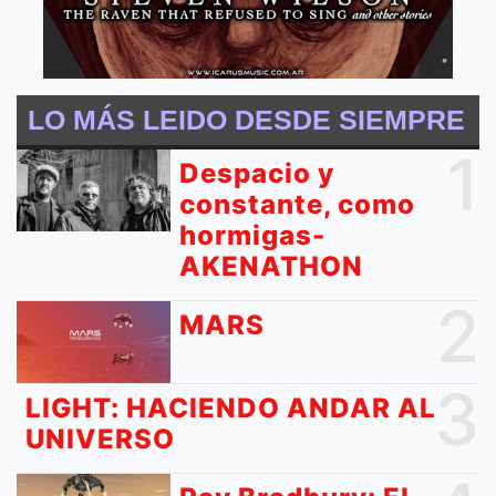
LO MÁS LEIDO DESDE SIEMPRE
1
Despacio y
constante, como
hormigas-
AKENATHON
2
MARS
3
LIGHT: HACIENDO ANDAR AL
UNIVERSO