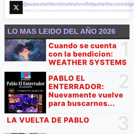
@aclasstwittertimelinehrefhttpstwittercombi
https://x.com/aclasstwittertimelinehrefhttpstwittercombigbangf
LO MAS LEIDO DEL AÑO 2026
1
Cuando se cuenta
con la bendicion:
WEATHER SYSTEMS
2
PABLO EL
ENTERRADOR:
Nuevamente vuelve
para buscarnos...
3
LA VUELTA DE PABLO