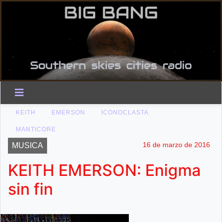
KEITH
EMERSON
ICONOCLASTA
MANTICORE
16 de marzo de 2016
MUSICA
KEITH EMERSON: Enigma
sin fin