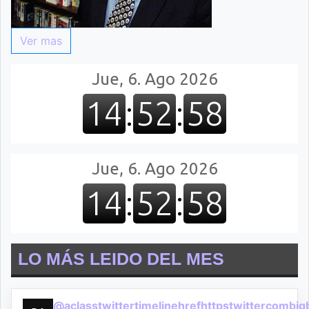
Ver mas
LO MÁS LEIDO DEL MES
@aclasstwittertimelinehrefhttpstwittercombi