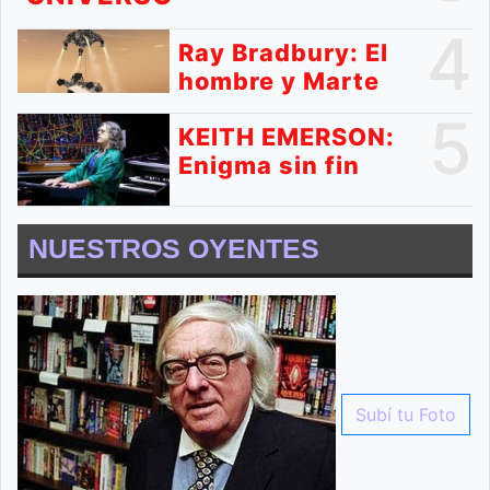
4
Ray Bradbury: El
hombre y Marte
5
KEITH EMERSON:
Enigma sin fin
NUESTROS OYENTES
Subí tu Foto