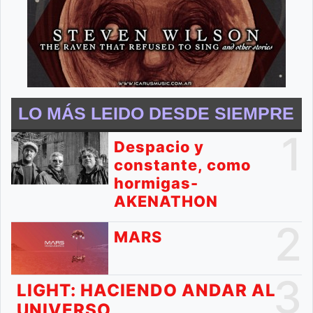
LO MÁS LEIDO DESDE SIEMPRE
1
Despacio y
constante, como
hormigas-
AKENATHON
2
MARS
3
LIGHT: HACIENDO ANDAR AL
UNIVERSO