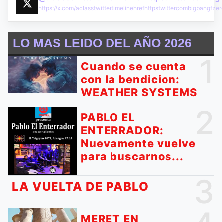
https://x.com/aclasstwittertimelinehrefhttpstwittercombigbangf
LO MAS LEIDO DEL AÑO 2026
1
Cuando se cuenta
con la bendicion:
WEATHER SYSTEMS
2
PABLO EL
ENTERRADOR:
Nuevamente vuelve
para buscarnos...
3
LA VUELTA DE PABLO
MERET EN