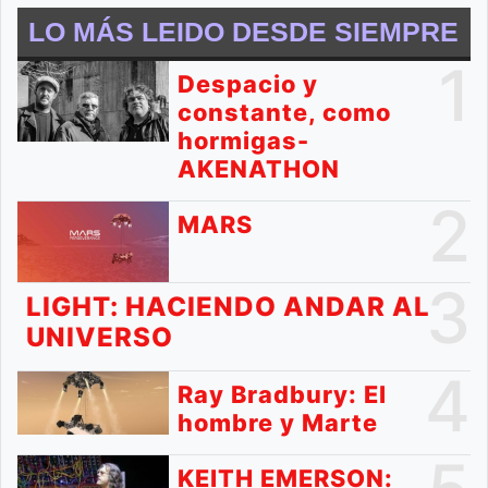
LO MÁS LEIDO DESDE SIEMPRE
1
Despacio y
constante, como
hormigas-
AKENATHON
2
MARS
3
LIGHT: HACIENDO ANDAR AL
UNIVERSO
4
Ray Bradbury: El
hombre y Marte
KEITH EMERSON: