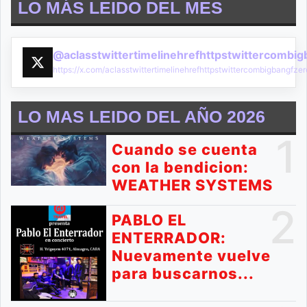
LO MÁS LEIDO DEL MES
@aclasstwittertimelinehrefhttpstwittercombi
https://x.com/aclasstwittertimelinehrefhttpstwittercombigbangf
LO MAS LEIDO DEL AÑO 2026
1
Cuando se cuenta
con la bendicion:
WEATHER SYSTEMS
2
PABLO EL
ENTERRADOR:
Nuevamente vuelve
para buscarnos...