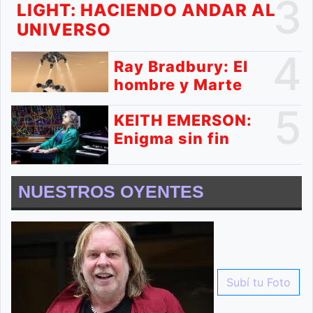
3
LIGHT: HACIENDO ANDAR AL
UNIVERSO
4
Ray Bradbury: El
hombre y Marte
5
KEITH EMERSON:
Enigma sin fin
NUESTROS OYENTES
Subí tu Foto