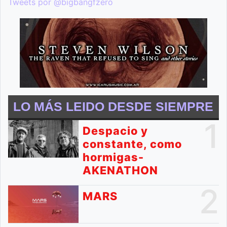
Tweets por @bigbangfzero
LO MÁS LEIDO DESDE SIEMPRE
1
Despacio y
constante, como
hormigas-
AKENATHON
2
MARS