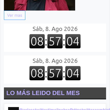
Ver mas
LO MÁS LEIDO DEL MES
@aclasstwittertimelinehrefhttpstwittercombi