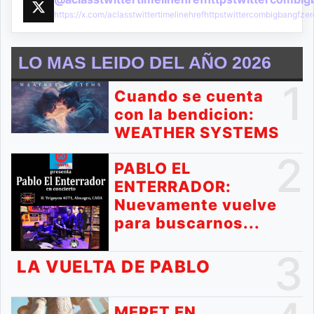
https://x.com/aclasstwittertimelinehrefhttpstwittercombigbangf
LO MAS LEIDO DEL AÑO 2026
1
Cuando se cuenta
con la bendicion:
WEATHER SYSTEMS
2
PABLO EL
ENTERRADOR:
Nuevamente vuelve
para buscarnos...
3
LA VUELTA DE PABLO
MERET EN