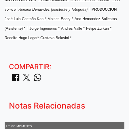
Torrico
Romina Benavidez (asistente y fotógrafa)
PRODUCCION
José Luis Castaño Kan *
Moises Edery *
Ana Hernandez Ballestas
(Asistente) *
Jorge Ingenieros *
Andres Valle *
Felipe Zurkan *
Rodolfo Hugo Lagar*
Gustavo Bolasini *
COMPARTIR:
Notas Relacionadas
ULTIMO MOMENTO
U