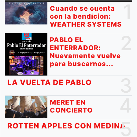
1
Cuando se cuenta
con la bendicion:
WEATHER SYSTEMS
2
PABLO EL
ENTERRADOR:
Nuevamente vuelve
para buscarnos...
3
LA VUELTA DE PABLO
4
MERET EN
CONCIERTO
5
ROTTEN APPLES CON MEDINA