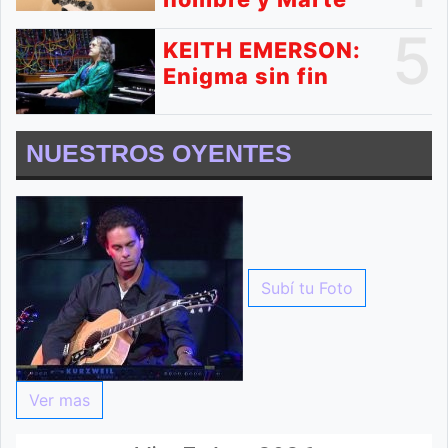
5
KEITH EMERSON:
Enigma sin fin
NUESTROS OYENTES
Subí tu Foto
Ver mas