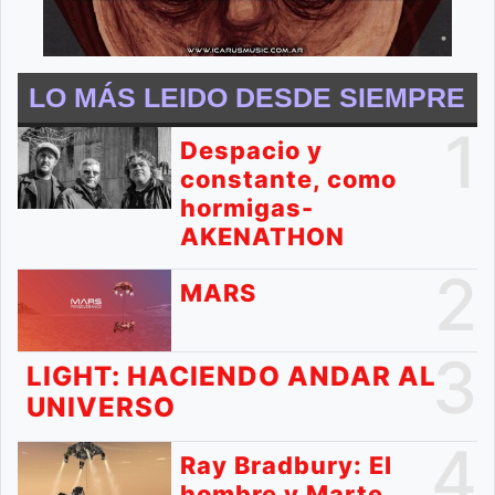
LO MÁS LEIDO DESDE SIEMPRE
1
Despacio y
constante, como
hormigas-
AKENATHON
2
MARS
3
LIGHT: HACIENDO ANDAR AL
UNIVERSO
4
Ray Bradbury: El
hombre y Marte