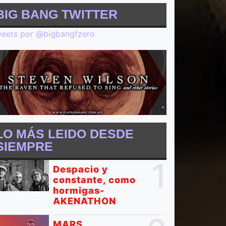
BIG BANG TWITTER
eets por @bigbangfzero
LO MÁS LEIDO DESDE
SIEMPRE
1
Despacio y
constante, como
hormigas-
AKENATHON
MARS