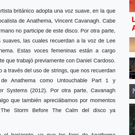
tista británico adopta una voz suave, en la que
vocalista de Anathema, Vincent Cavanagh. Cabe
rmano no participe de este disco. Por otra parte,
s suaves, las cuales recuerdan a la voz de Lee
thema. Estas voces femeninas están a cargo
nte que trabajó previamente con Daniel Cardoso.
 a través del uso de strings, que nos recuerdan
 de Anathema como Untouchable Part 1 y
er Systems (2012). Por otra parte, Cavanagh
s, algo que también apreciábamos por momentos
The Storm Before The Calm del disco ya
 el horizonte, ya que los fans de Anathema