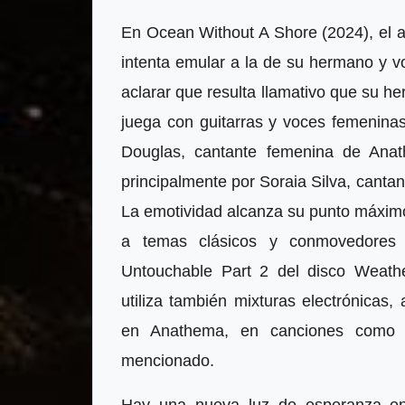
En Ocean Without A Shore (2024), el ar
intenta emular a la de su hermano y 
aclarar que resulta llamativo que su he
juega con guitarras y voces femenina
Douglas, cantante femenina de Ana
principalmente por Soraia Silva, canta
La emotividad alcanza su punto máximo
a temas clásicos y conmovedores
Untouchable Part 2 del disco Weath
utiliza también mixturas electrónica
en Anathema, en canciones como 
mencionado.
Hay una nueva luz de esperanza en