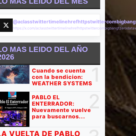
LO MÁS LEIDO DEL MES
@aclasstwittertimelinehrefhttpstwittercombigban
https://x.com/aclasstwittertimelinehrefhttpstwittercombigbangfzeroda
LO MAS LEIDO DEL AÑO
2026
1
Cuando se cuenta
con la bendicion:
WEATHER SYSTEMS
2
PABLO EL
ENTERRADOR:
Nuevamente vuelve
para buscarnos...
LA VUELTA DE PABLO