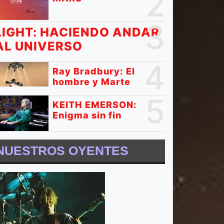
2
3
LIGHT: HACIENDO ANDAR
AL UNIVERSO
4
Ray Bradbury: El
hombre y Marte
5
KEITH EMERSON:
Enigma sin fin
NUESTROS OYENTES