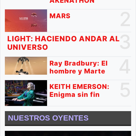
AKENATHON
2
MARS
3
LIGHT: HACIENDO ANDAR AL
UNIVERSO
4
Ray Bradbury: El
hombre y Marte
5
KEITH EMERSON:
Enigma sin fin
NUESTROS OYENTES