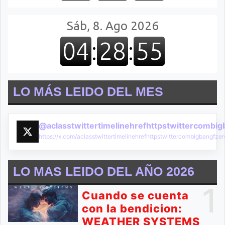
LO MÁS LEIDO DEL MES
@aclasstwittertimelinehrefhttpstwittercombi
https://x.com/aclasstwittertimelinehrefhttpstwittercombigbangf
LO MAS LEIDO DEL AÑO 2026
1
Cuando se cuenta
con la bendicion:
WEATHER SYSTEMS