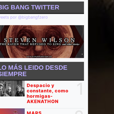
BIG BANG TWITTER
eets por @bigbangfzero
LO MÁS LEIDO DESDE
SIEMPRE
1
Despacio y
constante, como
hormigas-
AKENATHON
MARS