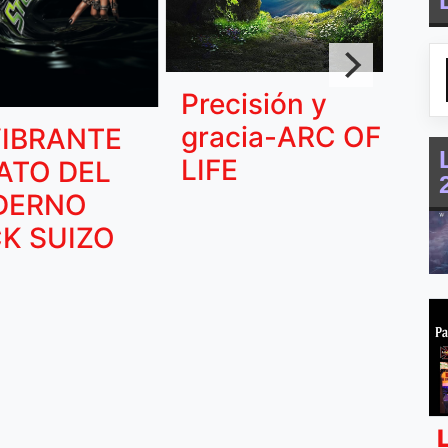
E
vi
p
Precisión y
gracia-ARC OF
VIBRANTE
LIFE
ATO DEL
DERNO
K SUIZO