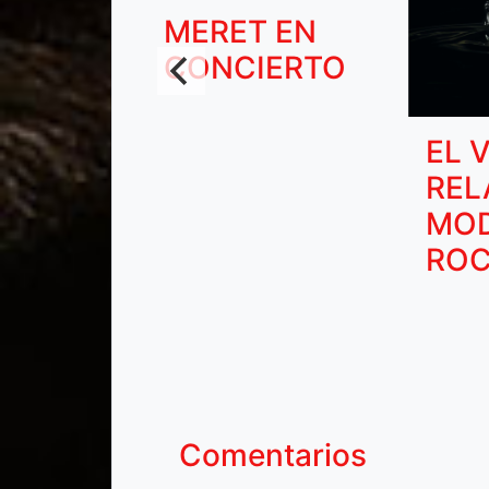
MERET EN
CONCIERTO
EL 
REL
MO
ROC
Comentarios