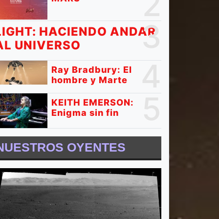
2
3
LIGHT: HACIENDO ANDAR
AL UNIVERSO
4
Ray Bradbury: El
hombre y Marte
5
KEITH EMERSON:
Enigma sin fin
NUESTROS OYENTES