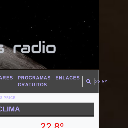
ARES
PROGRAMAS
ENLACES
22.8º
GRATUITOS
S PRICE
CLIMA
22.8º