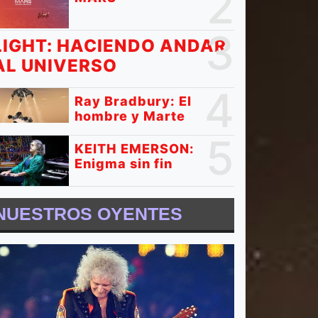
2
3
LIGHT: HACIENDO ANDAR
AL UNIVERSO
4
Ray Bradbury: El
hombre y Marte
5
KEITH EMERSON:
Enigma sin fin
NUESTROS OYENTES