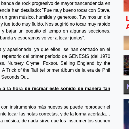
a banda de rock progresivo de mayor trancendencia en
encia han detallado: "Fue muy bueno tocar con Steve,
Es un gran músico, humilde y generoso. Tuvimos un día
y fue todo muy fluído. Nos sugirió no tocar muy rápido
 y bajar un poquito el tempo en algunas secciones,
banda y esperamos volver a tocar juntos".
a y apasionada, ya que ellos se han centrado en el
el repertorio del primer período de GENESIS (del 1970
s, Nursery Cryme, Foxtrot, Selling England by the
Trick of the Tail (el primer álbum de la era de Phil
y Seconds Out.
 a la hora de recrear este sonido de manera tan
o con instrumentos más nuevos se puede reproducir el
nte tocar las notas correctas, y de la forma acertada…
la música, de nada sirve que los instrumentos suenen