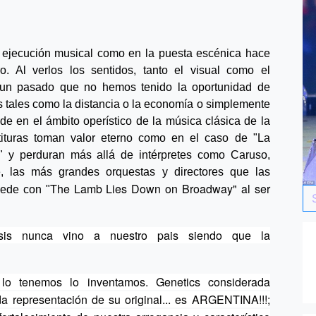
a ejecución musical como en la puesta escénica hace
tro. Al verlos los sentidos, tanto el visual como el
a un pasado que no hemos tenido la oportunidad de
s tales como la distancia o la economía o simplemente
de en el ámbito operístico de la música clásica de la
rtituras toman valor eterno como en el caso de "La
" y perduran más allá de intérpretes como Caruso,
e, las más grandes orquestas y directores que las
The Lamb Lies Down on Broadway" al ser
ede con "
sis nunca vino a nuestro pais siendo que la
lo tenemos lo inventamos. Genetics considerada
 representación de su original... es ARGENTINA!!!;