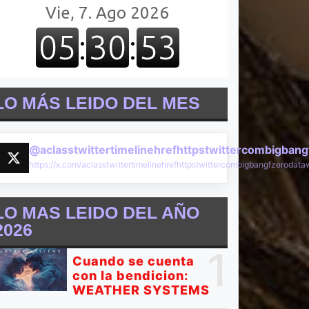
LO MÁS LEIDO DEL MES
@aclasstwittertimelinehrefhttpstwittercombigban
https://x.com/aclasstwittertimelinehrefhttpstwittercombigbangfzeroda
LO MAS LEIDO DEL AÑO
2026
1
Cuando se cuenta
con la bendicion:
WEATHER SYSTEMS