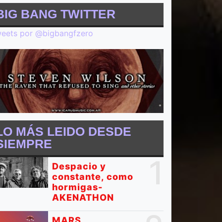
BIG BANG TWITTER
eets por @bigbangfzero
LO MÁS LEIDO DESDE
SIEMPRE
1
Despacio y
constante, como
hormigas-
AKENATHON
MARS