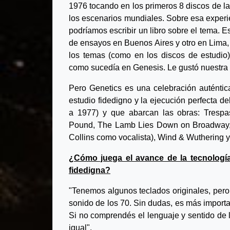
1976 tocando en los primeros 8 discos de l
los escenarios mundiales. Sobre esa experi
podríamos escribir un libro sobre el tema. 
de ensayos en Buenos Aires y otro en Lima, 
los temas (como en los discos de estudio)
como sucedía en Genesis. Le gustó nuestra 
Pero Genetics es una celebración auténtic
estudio fidedigno y la ejecución perfecta d
a 1977) y que abarcan las obras: Trespas
Pound, The Lamb Lies Down on Broadway, A 
Collins como vocalista), Wind & Wuthering 
¿Cómo juega el avance de la tecnología
fidedigna?
"Tenemos algunos teclados originales, per
sonido de los 70. Sin dudas, es más importa
Si no comprendés el lenguaje y sentido de 
igual".