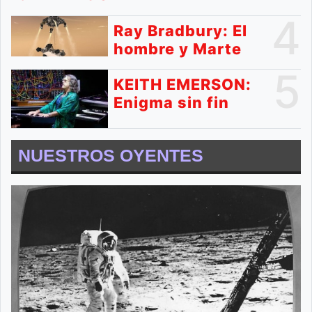
4
Ray Bradbury: El
hombre y Marte
5
KEITH EMERSON:
Enigma sin fin
NUESTROS OYENTES