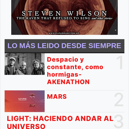
LO MÁS LEIDO DESDE SIEMPRE
1
Despacio y
constante, como
hormigas-
AKENATHON
2
MARS
3
LIGHT: HACIENDO ANDAR AL
UNIVERSO