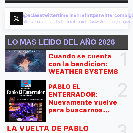
@aclasstwittertimelinehrefhttpstwittercombi
https://x.com/aclasstwittertimelinehrefhttpstwittercombigbangf
LO MAS LEIDO DEL AÑO 2026
1
Cuando se cuenta
con la bendicion:
WEATHER SYSTEMS
2
PABLO EL
ENTERRADOR:
Nuevamente vuelve
para buscarnos...
3
LA VUELTA DE PABLO