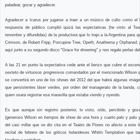
paladear, gozar y agradecer.
Agradecer a Icarus por jugarse a traer a un músico de culto como el 
respuesta de público cumplió quizá las expectativas (he visto al Te
renombre y difundidas) de la productora que lo trajo a la Argentina para
Crimson, de Robert Fripp, Porcupine Tree, Opeth, Anathema y Orphaned,
aquí junto a su segundo disco "Grace for drowning" y nos regale perlas del
A las 21 en punto la expectativa cede ante el lienzo que cubre el esce
sexteto de virtuosos progresivos comandados por el mencionado Wilson q
se convertirá en uno de los shows del 2012 del que habrá algunas imáge
que persistentes láser verdes, por orden del managerato de la banda, 
quien osara registrar esa maravilla que estaba viendo y oyendo.
Es que aunque sin registro posterior, lo visto, oído, percibido y g
(generoso Wilson en tiempos de show de una hora y cuarto palo y palo y 
del casi millar que se dio cita en el Teatro de Flores no afecto a este 
recital de febrero de los góticos holandeses Whitin Temptation que t
tocaban y cantaban.