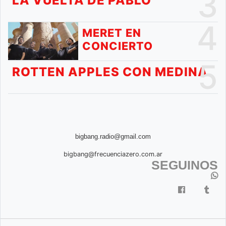
3
LA VUELTA DE PABLO
4
MERET EN
CONCIERTO
5
ROTTEN APPLES CON MEDINA
bigbang.radio@gmail.com
bigbang@frecuenciazero.com.ar
SEGUINOS