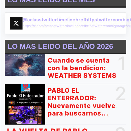
@aclasstwittertimelinehrefhttpstwittercombi
https://x.com/aclasstwittertimelinehrefhttpstwittercombigbangf
LO MAS LEIDO DEL AÑO 2026
1
Cuando se cuenta
con la bendicion:
WEATHER SYSTEMS
2
PABLO EL
ENTERRADOR:
Nuevamente vuelve
para buscarnos...