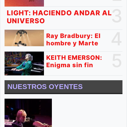
3
LIGHT: HACIENDO ANDAR AL
UNIVERSO
4
Ray Bradbury: El
hombre y Marte
5
KEITH EMERSON:
Enigma sin fin
NUESTROS OYENTES