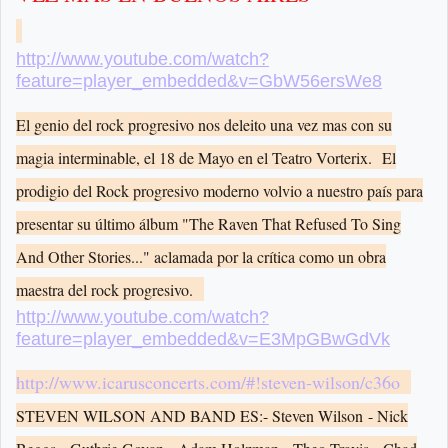
http://www.youtube.com/watch?
feature=player_embedded&v=GbW56ersWe8
El genio del rock progresivo nos deleito una vez mas con su
magia interminable, el 18 de Mayo en el Teatro Vorterix.
El
prodigio del Rock progresivo moderno volvio a nuestro país para
presentar su último álbum "The Raven That Refused To Sing
And Other Stories..." aclamada por la crítica como un obra
maestra del rock progresivo.
http://www.youtube.com/watch?
feature=player_embedded&v=E3MpGBwGdVk
http://www.icarusconcerts.com/#!steven-wilson/c36o
STEVEN WILSON AND BAND ES:
- Steven Wilson
- Nick