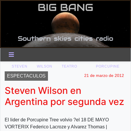
STEVEN
WILSON
TEATRO
PORCUPINE
21 de marzo de 2012
ESPECTACULOS
Steven Wilson en
Argentina por segunda vez
El lider de Porcupine Tree volvio ?el 18 DE MAYO
VORTERIX Federico Lacroze y Alvarez Thomas |