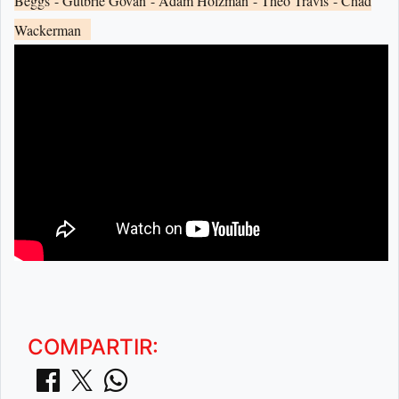
Beggs
- Gutbrie Govan
- Adam Holzman
- Theo Travis
- Chad
Wackerman
COMPARTIR: