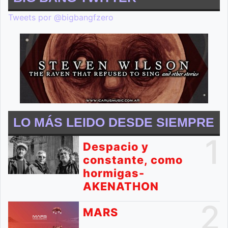
Tweets por @bigbangfzero
LO MÁS LEIDO DESDE SIEMPRE
1
Despacio y
constante, como
hormigas-
AKENATHON
2
MARS