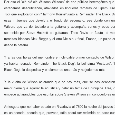
Por eso el “olé olé olé Wilsoon Wilsoon” de ese público heterogéneo que 
estábamos descubriendo, ataviados en linqueras remeras de Opeth, Dre
Tool que explotaron con “Harmony Korine” junto a Remainder The Black D
esas imágenes que devolvía el fondo del escenario, ese donde con una 
Wilson, que va del teclado a la guitarra y acompaña sones y ecos co
sostenido por Steve Hackett en guitarras, Theo Davis en flauta, el mo
trencitas blancas Nick Beggs y el otro Nic sin k final, France, un pulpo c
desde la batería.
Y a las dos horas del memorable e inolvidable primer contacto de Wilso
ya habían sonado ‘Remainder The Black Dog’, la bellísima ‘Postcard’, 
Black Dog’, la despedida y el clamor de una más y no jodemos más.
Y la vuelta de Wilson aclarando que no hay más, que se nos acabaron
mejor cierre que agarrar la acústica y pelar un tema de Porcupine Tree,
empecé aclarándoles que escribir sobre Steven Wilson sin conocerlo es u
Arriesgo a que no haber estado en Rivadavia al 7800 la noche del jueves 19
es un pecado, pecado que, provoco, sólo podrá ser redimido en parte c