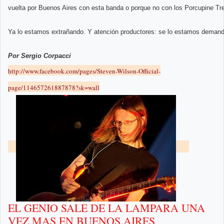
vuelta por Buenos Aires con esta banda o porque no con los Porcupine Tr
Ya lo estamos extrañando. Y atención productores: se lo estamos deman
Por Sergio Corpacci
http://www.facebook.com/pages/Steven-Wilson-Official-
page/114657261887878?sk=wall
EL GENIO SALE DE LA LAMPARA UNA
VEZ MAS EN BUENOS AIRES